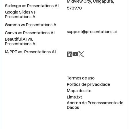
Midview City, Cingapura,
Slidesgo vs Presentations.AI
573970
Google Slides vs.
Presentations.AI
Gamma vs Presentations.AI
ENTRE EM CONTATO
support@presentations.ai
Canva vs Presentations.AI
Beautiful.AI vs.
Presentations.AI
REDES SOCIAIS
IA PPT vs. Presentations.AI
DIVERSOS
Termos de uso
Política de privacidade
Mapa do site
Llms.txt
Acordo de Processamento de
Dados