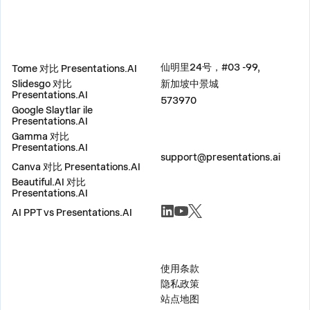
比较
地址
仙明里24号，#03 -99,
Tome 对比 Presentations.AI
Slidesgo 对比
新加坡中景城
Presentations.AI
573970
Google Slaytlar ile
Presentations.AI
Gamma 对比
联系我们
Presentations.AI
support@presentations.ai
Canva 对比 Presentations.AI
Beautiful.AI 对比
Presentations.AI
社交
AI PPT vs Presentations.AI
杂项
使用条款
隐私政策
站点地图