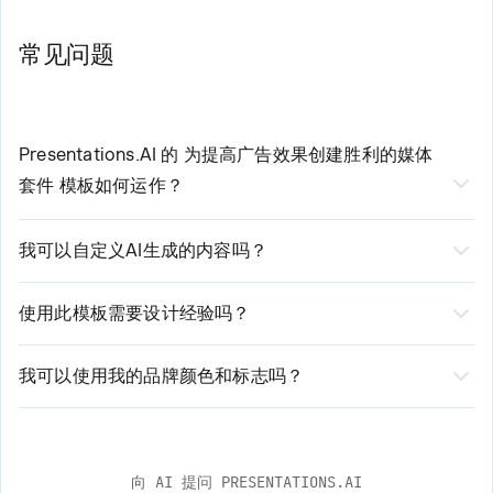
常见问题
Presentations.AI 的
为提高广告效果创建胜利的媒体
套件
模板如何运作？
我们AI驱动的
为广告效果演示创建获奖媒体工具包
我可以自定义AI生成的内容吗？
的模板
通过三个简单步骤简化您的创建流程：
是的，当然可以！虽然我们的AI会生成专业品质的初始内
1. 选择模板并输入您的基本要求
容，但您仍拥有完全的控制权。您可以根据需要编辑文
2. 我们的AI分析您的输入并生成定制内容
使用此模板需要设计经验吗？
3. 使用我们直观的编辑器审阅、编辑和自定义生成的演示文稿
本、修改布局、调整样式，以及添加或删除部分。我们的
无需设计经验！我们由 AI 驱动的平台会自动处理设计元
平台既提供自动化建议，也支持手动自定义选项。
素。您只需专注于内容，我们确保其呈现专业且精美的效
我可以使用我的品牌颜色和标志吗？
果。我们的智能设计系统会根据您的内容进行调整，同时
是的！我们的模板支持全面的品牌定制。您可以轻松上传
保持品牌一致性。
您的标志、输入您的品牌颜色并应用您的字体。AI 将在整
个演示文稿中自动整合这些元素，同时保持专业的设计标
向 AI 提问 PRESENTATIONS.AI