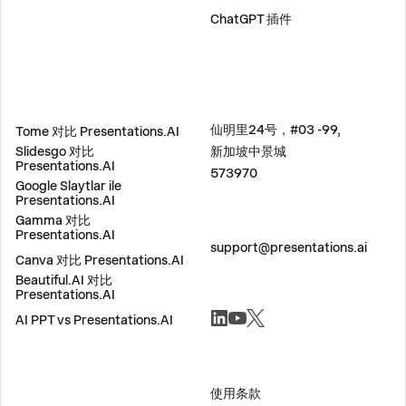
ChatGPT 插件
比较
地址
仙明里24号，#03 -99,
Tome 对比 Presentations.AI
Slidesgo 对比
新加坡中景城
Presentations.AI
573970
Google Slaytlar ile
Presentations.AI
Gamma 对比
联系我们
Presentations.AI
support@presentations.ai
Canva 对比 Presentations.AI
Beautiful.AI 对比
Presentations.AI
社交
AI PPT vs Presentations.AI
杂项
使用条款