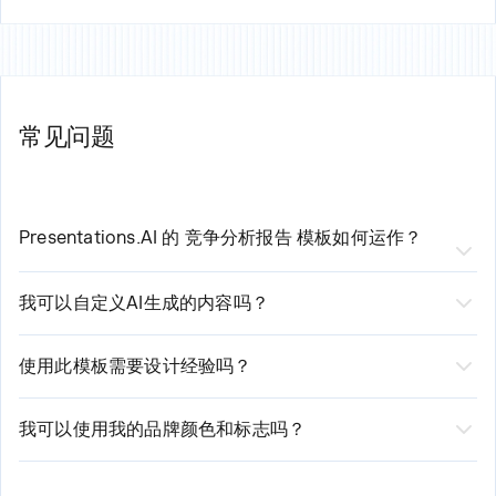
常见问题
Presentations.AI 的
竞争分析报告
模板如何运作？
我们AI驱动的
竞争分析报告模板演示
通过三个简单
我可以自定义AI生成的内容吗？
步骤简化您的创建流程：
是的，当然可以！虽然我们的AI会生成专业品质的初始内
1. 选择模板并输入您的基本要求
容，但您仍拥有完全的控制权。您可以根据需要编辑文
2. 我们的AI分析您的输入并生成定制内容
使用此模板需要设计经验吗？
3. 使用我们直观的编辑器审阅、编辑和自定义生成的演示文稿
本、修改布局、调整样式，以及添加或删除部分。我们的
无需设计经验！我们由 AI 驱动的平台会自动处理设计元
平台既提供自动化建议，也支持手动自定义选项。
素。您只需专注于内容，我们确保其呈现专业且精美的效
我可以使用我的品牌颜色和标志吗？
果。我们的智能设计系统会根据您的内容进行调整，同时
是的！我们的模板支持全面的品牌定制。您可以轻松上传
保持品牌一致性。
您的标志、输入您的品牌颜色并应用您的字体。AI 将在整