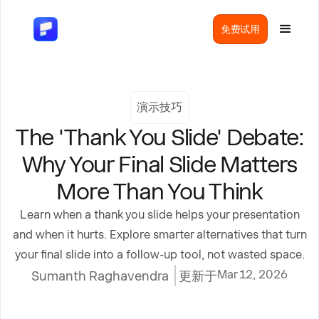
免费试用
演示技巧
The 'Thank You Slide' Debate:
Why Your Final Slide Matters
More Than You Think
Learn when a thank you slide helps your presentation
and when it hurts. Explore smarter alternatives that turn
your final slide into a follow-up tool, not wasted space.
Mar 12, 2026
Sumanth Raghavendra
更新于