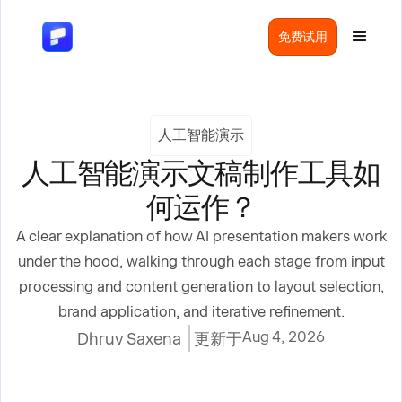
免费试用
人工智能演示
人工智能演示文稿制作工具如
何运作？
A clear explanation of how AI presentation makers work
under the hood, walking through each stage from input
processing and content generation to layout selection,
brand application, and iterative refinement.
Aug 4, 2026
Dhruv Saxena
更新于