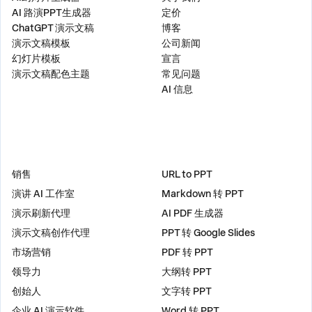
AI 路演PPT生成器
定价
ChatGPT 演示文稿
博客
演示文稿模板
公司新闻
幻灯片模板
宣言
演示文稿配色主题
常见问题
AI 信息
解决方案
工具
销售
URL to PPT
演讲 AI 工作室
Markdown 转 PPT
演示刷新代理
AI PDF 生成器
演示文稿创作代理
PPT 转 Google Slides
市场营销
PDF 转 PPT
领导力
大纲转 PPT
创始人
文字转 PPT
企业 AI 演示软件
Word 转 PPT