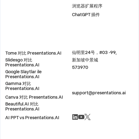
浏览器扩展程序
ChatGPT 插件
比较
地址
仙明里24号，#03 -99,
Tome 对比 Presentations.AI
Slidesgo 对比
新加坡中景城
Presentations.AI
573970
Google Slaytlar ile
Presentations.AI
Gamma 对比
联系我们
Presentations.AI
support@presentations.ai
Canva 对比 Presentations.AI
Beautiful.AI 对比
Presentations.AI
社交
AI PPT vs Presentations.AI
杂项