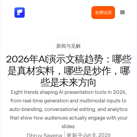
免费试用
新闻与见解
2026年AI演示文稿趋势：哪些
是真材实料，哪些是炒作，哪
些是未来方向
Eight trends shaping AI presentation tools in 2026,
from real-time generation and multimodal inputs to
auto-branding, conversational editing, and analytics
that show how audiences actually engage with your
slides.
Jun 8, 2026
Dhruv Saxena
更新于