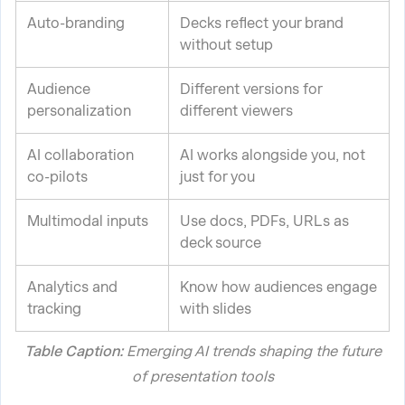
Auto-branding
Decks reflect your brand
without setup
Audience
Different versions for
personalization
different viewers
AI collaboration
AI works alongside you, not
co-pilots
just for you
Multimodal inputs
Use docs, PDFs, URLs as
deck source
Analytics and
Know how audiences engage
tracking
with slides
Table Caption:
Emerging AI trends shaping the future
of presentation tools