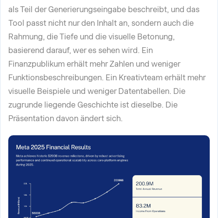
als Teil der Generierungseingabe beschreibt, und das
Tool passt nicht nur den Inhalt an, sondern auch die
Rahmung, die Tiefe und die visuelle Betonung,
basierend darauf, wer es sehen wird. Ein
Finanzpublikum erhält mehr Zahlen und weniger
Funktionsbeschreibungen. Ein Kreativteam erhält mehr
visuelle Beispiele und weniger Datentabellen. Die
zugrunde liegende Geschichte ist dieselbe. Die
Präsentation davon ändert sich.