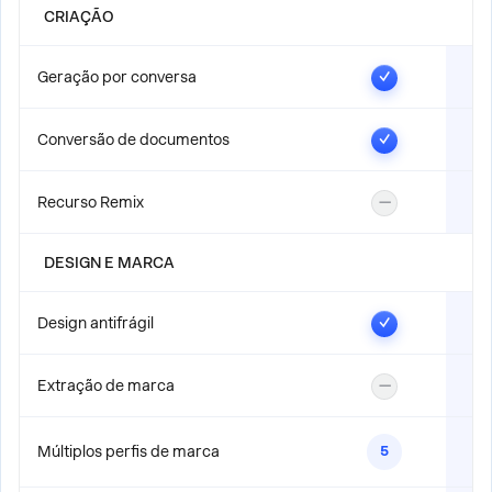
modelo)
CRIAÇÃO
coisas" Refinamento por IA: "Presentations.AI reduz o
Atualize uma vez, aplica-se em todos os lugares
tempo de criação de apresentações em 80%,
Geração por conversa
✓
permitindo que as equipes se concentrem na
estratégia em vez da formatação."
Conversão de documentos
✓
Recurso Remix
—
DESIGN E MARCA
Design antifrágil
✓
Extração de marca
—
Múltiplos perfis de marca
5