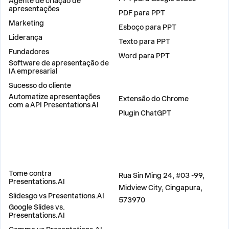
Agente de criação de
apresentações
PDF para PPT
Marketing
Esboço para PPT
Liderança
Texto para PPT
Fundadores
Word para PPT
Software de apresentação de
IA empresarial
Sucesso do cliente
PLUGINS
Automatize apresentações
Extensão do Chrome
com a API Presentations AI
Plugin ChatGPT
COMPARAR
ENDEREÇO
Tome contra
Rua Sin Ming 24, #03 -99,
Presentations.AI
Midview City, Cingapura,
Slidesgo vs Presentations.AI
573970
Google Slides vs.
Presentations.AI