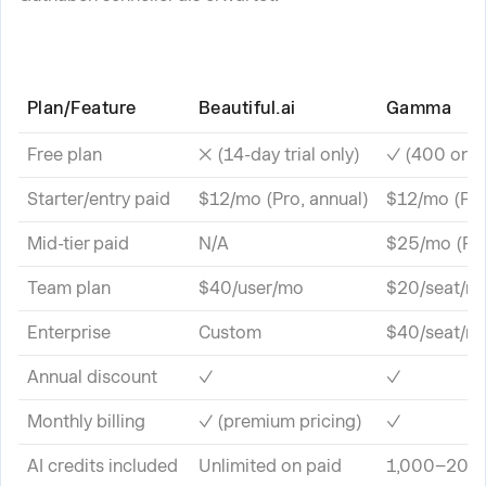
Plan/Feature
Beautiful.ai
Gamma
Free plan
✗ (14-day trial only)
✓ (400 one-
Starter/entry paid
$12/mo (Pro, annual)
$12/mo (Plu
Mid-tier paid
N/A
$25/mo (Pr
Team plan
$40/user/mo
$20/seat/mo
Enterprise
Custom
$40/seat/mo
Annual discount
✓
✓
Monthly billing
✓ (premium pricing)
✓
AI credits included
Unlimited on paid
1,000–20,0