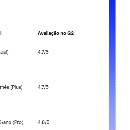
l
Avaliação no G2
ual)
4,7/5
/mês (Plus)
4,7/5
8/ano (Pro)
4,8/5