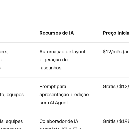
Recursos de IA
Preço Inicia
ers,
Automação de layout
$12/mês (an
s
+ geração de
s
rascunhos
Prompt para
Grátis / $12
to, equipes
apresentação + edição
com AI Agent
is, equipes
Colaborador de IA
Grátis / $19