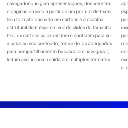
navegador que gera apresentações, documentos
apr
e páginas da web a partir de um prompt de texto.
esp
Seu formato baseado em cartões é a escolha
par
estrutural distintiva: em vez de slides de tamanho
inv
fixo, os cartões se expandem e contraem para se
par
ajustar ao seu conteúdo, tornando-os adequados
res
para compartilhamento baseado em navegador,
co
leitura assíncrona e saída em múltiplos formatos.
ex
sli