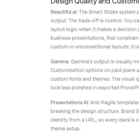
Design Quality and Customi
Beautiful.ai
: The Smart Slides system 
output. The trade-off is control. You c
layout logic when it makes a decision 
business presentations, that constrain
custom or unconventional layouts, it is
Gamma
: Gamma's output is visually m
Customization options on paid plans ar
custom fonts and themes. The visual q
look less polished in exported PowerP
Presentations AI
: Anti-fragile templat
breaking the design structure. Brand 
identity from a URL, so every deck is 
theme setup.