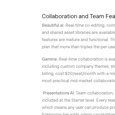
Collaboration and Team Fe
Beautiful.ai
: Real-time co-editing, com
and shared asset libraries are availab
features are mature and functional. The
plan that more than triples the per-use
Gamma
: Real-time collaboration is ava
including custom company themes, sha
billing, cost $20/seat/month with a min
most practical mid-market collaborati
Presentations AI
: Team collaboration,
included at the Starter level. Every te
which means any user can produce pro
Enterprise tier adds admin capabiliti