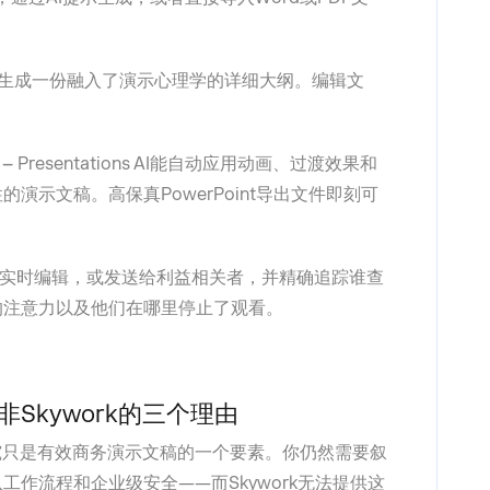
会生成一份融入了演示心理学的详细大纲。编辑文
 –
Presentations AI能自动应用动画、过渡效果和
演示文稿。高保真PowerPoint导出文件即刻可
实时编辑，或发送给利益相关者，并精确追踪谁查
的注意力以及他们在哪里停止了观看。
I而非Skywork的三个理由
研究只是有效商务演示文稿的一个要素。你仍然需要叙
作流程和企业级安全——而Skywork无法提供这