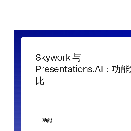
Skywork 与
Presentations.AI：功
比
功能