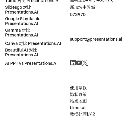
仙明里24号，#03 -99,
Tome 对比 Presentations.AI
Slidesgo 对比
新加坡中景城
Presentations.AI
573970
Google Slaytlar ile
Presentations.AI
Gamma 对比
联系我们
Presentations.AI
support@presentations.ai
Canva 对比 Presentations.AI
Beautiful.AI 对比
Presentations.AI
社交
AI PPT vs Presentations.AI
杂项
使用条款
隐私政策
站点地图
Llms.txt
数据处理协议