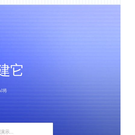
构建它
I将