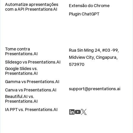
Automatize apresentações
Extensão do Chrome
com a API Presentations AI
Plugin ChatGPT
COMPARAR
ENDEREÇO
Tome contra
Rua Sin Ming 24, #03 -99,
Presentations.AI
Midview City, Cingapura,
Slidesgo vs Presentations.AI
573970
Google Slides vs.
Presentations.AI
Gamma vs Presentations.AI
ENTRE EM CONTATO
support@presentations.ai
Canva vs Presentations.AI
Beautiful.AI vs.
Presentations.AI
REDES SOCIAIS
IA PPT vs. Presentations.AI
DIVERSOS