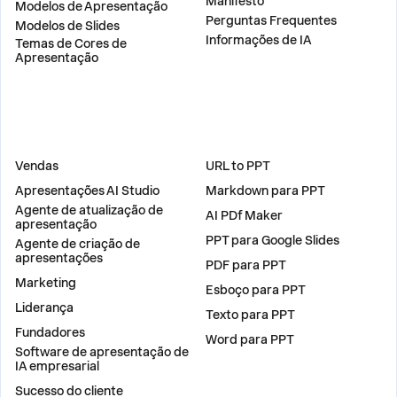
Manifesto
Modelos de Apresentação
Perguntas Frequentes
Modelos de Slides
Informações de IA
Temas de Cores de
Apresentação
SOLUÇÕES
FERRAMENTAS
Vendas
URL to PPT
Apresentações AI Studio
Markdown para PPT
Agente de atualização de
AI PDf Maker
apresentação
PPT para Google Slides
Agente de criação de
apresentações
PDF para PPT
Marketing
Esboço para PPT
Liderança
Texto para PPT
Fundadores
Word para PPT
Software de apresentação de
IA empresarial
Sucesso do cliente
PLUGINS