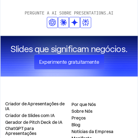
diretrizes específicas da marca ou aos requisitos do
PERGUNTE A AI SOBRE PRESENTATIONS.AI
cliente.
Slides que significam negócios.
Experimente gratuitamente
PRODUTO
EMPRESA
Criador de Apresentações de
Por que Nós
IA
Sobre Nós
Criador de Slides com IA
Preços
Gerador de Pitch Deck de IA
Blog
ChatGPT para
Notícias da Empresa
Apresentações