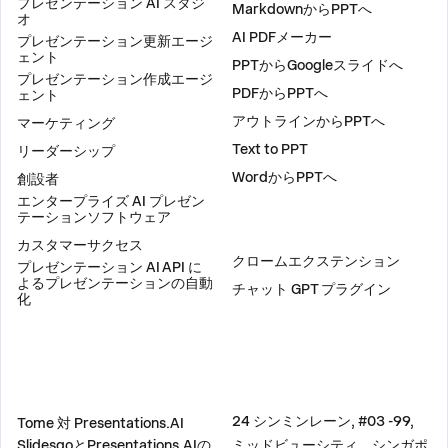
プレゼンテーション AI スタジ
MarkdownからPPTへ
オ
AI PDFメーカー
プレゼンテーション更新エージ
ェント
PPTからGoogleスライドへ
プレゼンテーション作成エージ
PDFからPPTへ
ェント
アウトラインからPPTへ
マーケティング
Text to PPT
リーダーシップ
WordからPPTへ
創設者
エンタープライズ AI プレゼン
テーションソフトウェア
プラグイン
カスタマーサクセス
クロームエクステンション
プレゼンテーション AI API に
よるプレゼンテーションの自動
チャット GPT プラグイン
化
比較
住所
24 シンミンレーン, #03 -99,
Tome 対 Presentations.AI
SlidesgoとPresentations.AIの
ミッドビューシティ、シンガポ