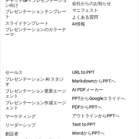
チャットGPT プレゼンテーショ
会社からのお知らせ
ン向け
マニフェスト
プレゼンテーションテンプレー
ト
よくある質問
スライドテンプレート
AI情報
プレゼンテーションのカラーテ
ーマ
ソリューション
ツール
セールス
URL to PPT
プレゼンテーション AI スタジ
MarkdownからPPTへ
オ
AI PDFメーカー
プレゼンテーション更新エージ
ェント
PPTからGoogleスライドへ
プレゼンテーション作成エージ
PDFからPPTへ
ェント
アウトラインからPPTへ
マーケティング
Text to PPT
リーダーシップ
WordからPPTへ
創設者