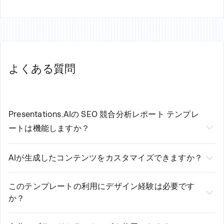
よくある質問
Presentations.AIの
SEO 競合分析レポート
テンプレ
ートは機能しますか？
当社のAI搭載
SEO 競合分析レポートテンプレー
AIが生成したコンテンツをカスタマイズできますか？
ト
3つの簡単なステップで作成プロセスを効率化
はい、もちろんです！AIがプロ品質の初期コンテンツを
します。
作成しますが、お客様が完全にコントロールできます。
このテンプレートの利用にデザイン経験は必要です
1. テンプレートを選択し、基本的な要件を入力します
か？
必要に応じて、テキストの編集、レイアウトの変更、ス
2. 当社のAIが入力内容を分析し、カスタマイズされたコンテンツ
デザイン経験は不要です！弊社のAI搭載プラットフォー
を生成します
タイルの調整、セクションの追加や削除が可能です。当