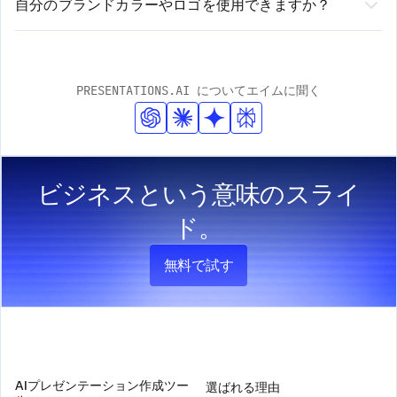
3. 直感的なエディターで生成されたプレゼンテーションを確認、
ムがデザイン要素を自動的に処理します。お客様はコン
社のプラットフォームは、自動提案と手動カスタマイズ
自分のブランドカラーやロゴを使用できますか？
編集、カスタマイズします
テンツに集中するだけで、弊社がプロフェッショナルで
はい！弊社のテンプレートは、ブランドの完全なカスタ
の両方のオプションを提供します。
洗練された見た目を保証します。弊社のスマートデザイ
マイズに対応しています。ロゴのアップロード、ブラン
ンシステムは、ブランドの一貫性を保ちながら、お客様
ドカラーの入力、フォントの適用が簡単に行えます。AI
PRESENTATIONS.AI についてエイムに聞く
のコンテンツに適応します。
がこれらの要素をプレゼンテーション全体に自動的に組
み込み、プロフェッショナルなデザイン基準を維持しま
す。
ビジネスという意味のスライ
ド。
無料で試す
製品
会社
AIプレゼンテーション作成ツー
選ばれる理由