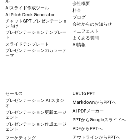
ル
会社概要
AIスライド作成ツール
料金
AI Pitch Deck Generator
ブログ
チャットGPT プレゼンテーショ
会社からのお知らせ
ン向け
マニフェスト
プレゼンテーションテンプレー
ト
よくある質問
スライドテンプレート
AI情報
プレゼンテーションのカラーテ
ーマ
ソリューション
ツール
セールス
URL to PPT
プレゼンテーション AI スタジ
MarkdownからPPTへ
オ
AI PDFメーカー
プレゼンテーション更新エージ
ェント
PPTからGoogleスライドへ
プレゼンテーション作成エージ
PDFからPPTへ
ェント
アウトラインからPPTへ
マーケティング