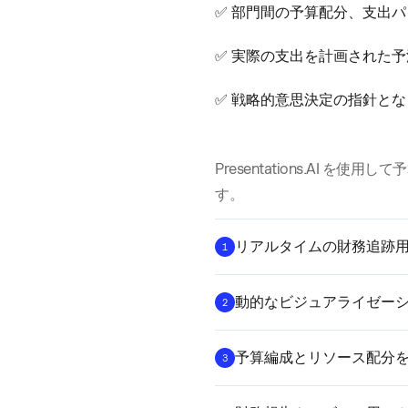
✅ 部門間の予算配分、支出
✅ 実際の支出を計画された
✅ 戦略的意思決定の指針と
Presentations.AI 
す。
リアルタイムの財務追跡
1
動的なビジュアライゼー
2
予算編成とリソース配分を
3