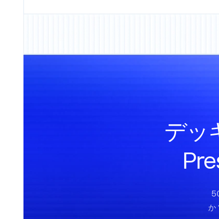
デッ
Pr
5
か