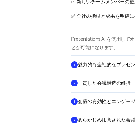
✅ 新しいチームメンバーの
✅ 会社の指標と成果を明確に
Presentations.AI 
とが可能になります。
魅力的な全社的なプレゼ
1
一貫した会議構造の維持
2
会議の有効性とエンゲー
3
あらかじめ用意された会
4