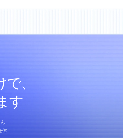
けで、
します
せん
全体