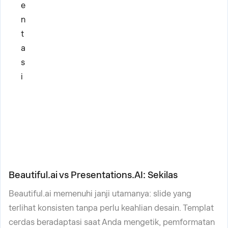
e
n
t
a
s
i
Beautiful.ai vs Presentations.AI: Sekilas
Beautiful.ai memenuhi janji utamanya: slide yang
terlihat konsisten tanpa perlu keahlian desain. Templat
cerdas beradaptasi saat Anda mengetik, pemformatan