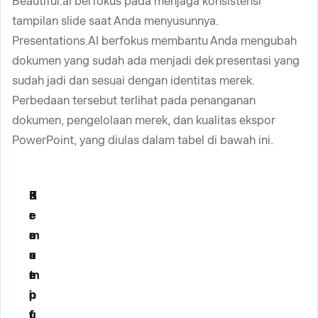
Beautiful.ai berfokus pada menjaga konsistensi
tampilan slide saat Anda menyusunnya.
Presentations.AI berfokus membantu Anda mengubah
dokumen yang sudah ada menjadi dek presentasi yang
sudah jadi dan sesuai dengan identitas merek.
Perbedaan tersebut terlihat pada penanganan
dokumen, pengelolaan merek, dan kualitas ekspor
PowerPoint, yang diulas dalam tabel di bawah ini.
K
B
P
e
e
r
m
a
e
a
u
s
m
t
e
p
i
n
u
f
t