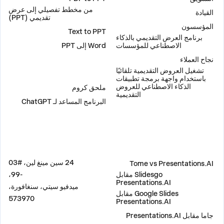
من مخطط تفصيلي إلى عرض
القيادة
تقديمي (PPT)
المؤسسون
Text to PPT
برنامج العرض التقديمي بالذكاء
الاصطناعي للمؤسسات
Word إلى PPT
نجاح العملاء
تشغيل العروض التقديمية تلقائيًا
إضافات
باستخدام واجهة برمجة تطبيقات
الذكاء الاصطناعي للعروض
ملحق كروم
التقديمية
البرنامج المساعد لـ ChatGPT
مقارنة
العنوان
24 سين مينغ لين، #03
Tome vs Presentations.AI
Slidesgo مقابل
-99،
Presentations.AI
ميدفيو سيتي، سنغافورة،
Google Slides مقابل
573970
Presentations.AI
جاما مقابل Presentations.AI