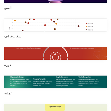
القمع
سكاترغراف
دورة
عملية