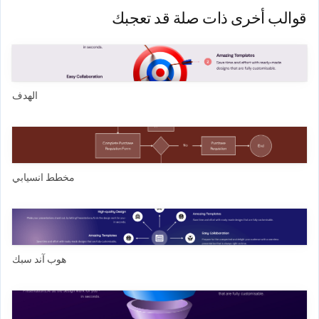
قوالب أخرى ذات صلة قد تعجبك
الهدف
مخطط انسيابي
هوب آند سبك