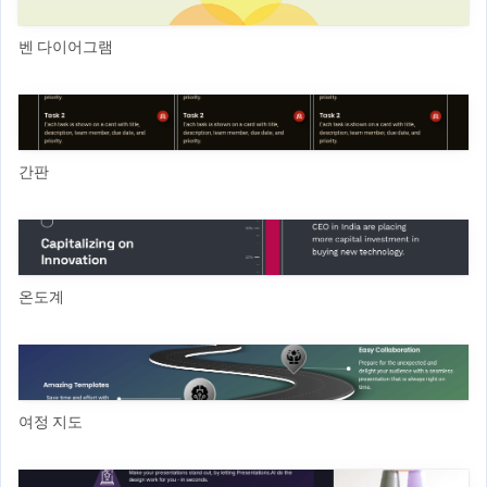
벤 다이어그램
간판
온도계
여정 지도