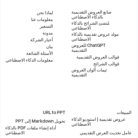
المنتج
الشركة
صانع العروض التقديمية
لماذا نحن
بالذكاء الاصطناعي
معلومات عنا
مُنشئ الشرائح بالذكاء
التسعير
الاصطناعي
مدونة
مولد عروض تقديمية بالذكاء
الاصطناعي
أخبار الشركة
ChatGPT للعروض
بيان
التقديمية
الأسئلة الشائعة
قوالب العروض التقديمية
معلومات الذكاء الاصطناعي
قوالب الشرائح
ثيمات ألوان العروض
التقديمية
حلول
أدوات
المبيعات
URL to PPT
عروض تقديمية | استوديو الذكاء
تحويل Markdown إلى PPT
الاصطناعي
أداة إنشاء ملفات PDF بالذكاء
عامل تحديث العرض التقديمي
الاصطناعي