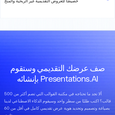
خصيصًا للعروض التقديمية غير الربحية والمنح
صف عرضك التقديمي وستقوم
Presentations.AI بإنشائه
ألا تجد ما تحتاجه في مكتبة القوالب التي تضم أكثر من 500
قالب؟ اكتب طلبًا من سطر واحد وسيقوم الذكاء الاصطناعي لدينا
بصياغة وتصميم وتحديد هوية عرض تقديمي كامل في أقل من 60