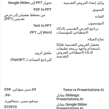
وكيل إنشاء العروض التقديمية
تحويل PPT إلى Google Slides
التسويق
PDF to PPT
من مخطط تفصيلي إلى عرض
القيادة
تقديمي (PPT)
المؤسسون
Text to PPT
برنامج العرض التقديمي بالذكاء
الاصطناعي للمؤسسات
Word إلى PPT
نجاح العملاء
تشغيل العروض التقديمية تلقائيًا
إضافات
باستخدام واجهة برمجة تطبيقات
الذكاء الاصطناعي للعروض
ملحق كروم
التقديمية
البرنامج المساعد لـ ChatGPT
مقارنة
العنوان
24 سين مينغ لين، #03
Tome vs Presentations.AI
Slidesgo مقابل
-99،
Presentations.AI
ميدفيو سيتي، سنغافورة،
Google Slides مقابل
573970
Presentations.AI