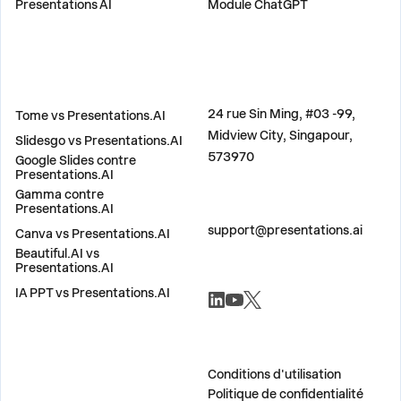
Presentations AI
Module ChatGPT
COMPARER
ADRESSE
24 rue Sin Ming, #03 -99,
Tome vs Presentations.AI
Midview City, Singapour,
Slidesgo vs Presentations.AI
573970
Google Slides contre
Presentations.AI
Gamma contre
Presentations.AI
CONTACTEZ-NOUS
support@presentations.ai
Canva vs Presentations.AI
Beautiful.AI vs
Presentations.AI
RÉSEAUX SOCIAUX
IA PPT vs Presentations.AI
DIVERS
Conditions d'utilisation
Politique de confidentialité