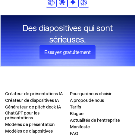
automatiquement ces éléments dans toute la
présentation tout en respectant des normes de
conception professionnelles.
Des diapositives qui sont
sérieuses.
Essayez gratuitement
PRODUIT
ENTREPRISE
Créateur de présentations IA
Pourquoi nous choisir
Créateur de diapositives IA
À propos de nous
Générateur de pitch deck IA
Tarifs
ChatGPT pour les
Blogue
présentations
Actualités de l'entreprise
Modèles de présentation
Manifeste
Modèles de diapositives
FAQ