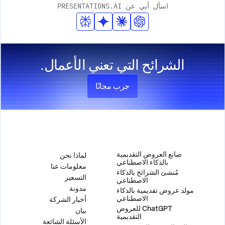
اسأل أبي عن PRESENTATIONS.AI
جميع أنحاء العرض التقديمي مع الحفاظ على معايير التصميم
الاحترافية.
الشرائح التي تعني الأعمال.
جرب مجانًا
المنتج
الشركة
صانع العروض التقديمية
لماذا نحن
بالذكاء الاصطناعي
معلومات عنا
مُنشئ الشرائح بالذكاء
التسعير
الاصطناعي
مدونة
مولد عروض تقديمية بالذكاء
الاصطناعي
أخبار الشركة
ChatGPT للعروض
بيان
التقديمية
الأسئلة الشائعة