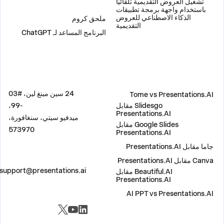
تشغيل العروض التقديمية تلقائيًا
إضافات
باستخدام واجهة برمجة تطبيقات
الذكاء الاصطناعي للعروض
ملحق كروم
التقديمية
البرنامج المساعد لـ ChatGPT
مقارنة
العنوان
24 سين مينغ لين، #03
Tome vs Presentations.AI
Slidesgo مقابل
-99،
Presentations.AI
ميدفيو سيتي، سنغافورة،
Google Slides مقابل
573970
Presentations.AI
جاما مقابل Presentations.AI
Canva مقابل Presentations.AI
اتصل بنا
support@presentations.ai
Beautiful.AI مقابل
Presentations.AI
AI PPT vs Presentations.AI
مواقع التواصل الاجتماعي