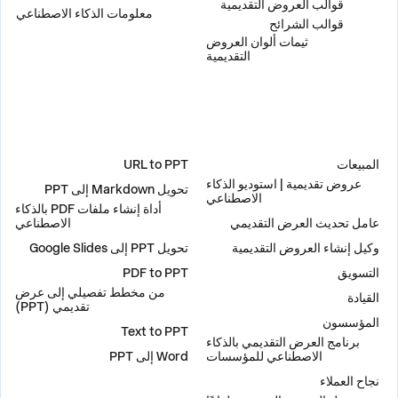
قوالب العروض التقديمية
معلومات الذكاء الاصطناعي
قوالب الشرائح
ثيمات ألوان العروض
التقديمية
حلول
أدوات
المبيعات
URL to PPT
عروض تقديمية | استوديو الذكاء
تحويل Markdown إلى PPT
الاصطناعي
أداة إنشاء ملفات PDF بالذكاء
عامل تحديث العرض التقديمي
الاصطناعي
وكيل إنشاء العروض التقديمية
تحويل PPT إلى Google Slides
التسويق
PDF to PPT
من مخطط تفصيلي إلى عرض
القيادة
تقديمي (PPT)
المؤسسون
Text to PPT
برنامج العرض التقديمي بالذكاء
الاصطناعي للمؤسسات
Word إلى PPT
نجاح العملاء