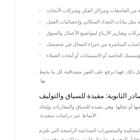
ة
من الجامعات ومراكز الفكر وشركات الأبحاث
ة
مثل بيانات التعداد السكاني وإحصائيات العمل
شركات وتقارير الأرباح
لمواضيع الأعمال والسوق
تباسات المباشرة
من خبراء المجال في تخصصك
ستك الخاصة أو الاستبيانات أو أبحاث العملاء
 ذلك. فهذا يرفع على الفور مصداقية كل ما يحيط
بها.
ادر الثانوية: مفيدة للسياق والتوليف
خصها أو تحللها. وهي مفيدة للسياق والمقارنات وإيجاد
الأنماط عبر دراسات متعددة.
المحكمة والمنشورات الصناعية الراسخة التي تلتزم
التحليل المعترف بها مثل غارتنر وماكينزي وفورستر.