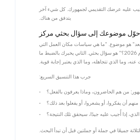
يجيب عليه عرضك التقديمي لجمهورك. كل شيء آخر
يتدفق من هناك.
وّل موضوعك إلى سؤال بحثي مركز
عد" هو موضوع. "ما هي سياسات مكان العمل التي
تحسن أداء فريق العمل عن بعد بالفعل في عام 2026؟" هو سؤال بحثي. الثاني يخبرك بالضبط ما
عنه، وما الذي تتجاهله، وما الذي يعتبر إجابة قوية.
جرب هذا التنسيق السريع:
هور:
من هم الحاضرون، وماذا يعرفون بالفعل؟
 منهم أن يفكروا، أو يشعروا، أو يفعلوا بعد ذلك؟
لذي، إذا أُجيب عليه جيدًا، سيحقق تلك النتيجة؟
ثلاثة جميعًا في جملة أو جملتين قبل أن تبدأ البحث.