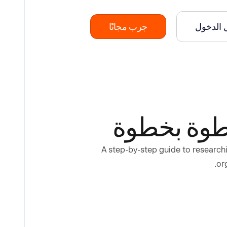
 الدخول
جرب مجانًا
خطوة بخطوة
A step-by-step guide to researchi
or