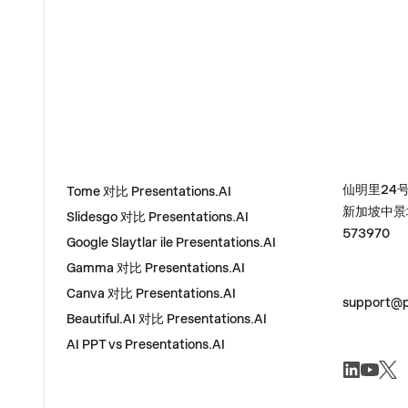
比较
地址
仙明里24号，
Tome 对比 Presentations.AI
新加坡中景
Slidesgo 对比 Presentations.AI
573970
Google Slaytlar ile Presentations.AI
Gamma 对比 Presentations.AI
联系我们
Canva 对比 Presentations.AI
support@p
Beautiful.AI 对比 Presentations.AI
AI PPT vs Presentations.AI
社交