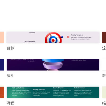
目标
流
漏斗
散
流程
维