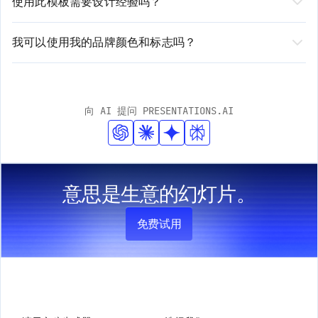
使用此模板需要设计经验吗？
3. 使用我们直观的编辑器审阅、编辑和自定义生成的演示文稿
本、修改布局、调整样式，以及添加或删除部分。我们的
无需设计经验！我们由 AI 驱动的平台会自动处理设计元
平台既提供自动化建议，也支持手动自定义选项。
素。您只需专注于内容，我们确保其呈现专业且精美的效
我可以使用我的品牌颜色和标志吗？
果。我们的智能设计系统会根据您的内容进行调整，同时
是的！我们的模板支持全面的品牌定制。您可以轻松上传
保持品牌一致性。
您的标志、输入您的品牌颜色并应用您的字体。AI 将在整
个演示文稿中自动整合这些元素，同时保持专业的设计标
向 AI 提问 PRESENTATIONS.AI
准。
意思是生意的幻灯片。
免费试用
产品
公司