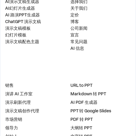
AI演示文稿生成器
选择我们
AI幻灯片生成器
关于我们
AI 路演PPT生成器
定价
ChatGPT 演示文稿
博客
演示文稿模板
公司新闻
幻灯片模板
宣言
演示文稿配色主题
常见问题
AI 信息
解决方案
工具
销售
URL to PPT
演讲 AI 工作室
Markdown 转 PPT
演示刷新代理
AI PDF 生成器
演示文稿创作代理
PPT 转 Google Slides
市场营销
PDF 转 PPT
领导力
大纲转 PPT