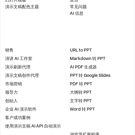
幻灯片模板
宣言
演示文稿配色主题
常见问题
AI 信息
解决方案
工具
销售
URL to PPT
演讲 AI 工作室
Markdown 转 PPT
演示刷新代理
AI PDF 生成器
演示文稿创作代理
PPT 转 Google Slides
市场营销
PDF 转 PPT
领导力
大纲转 PPT
创始人
文字转 PPT
企业 AI 演示软件
Word 转 PPT
客户成功案例
使用演示文稿 AI API 自动演示
插件
浏览器扩展程序