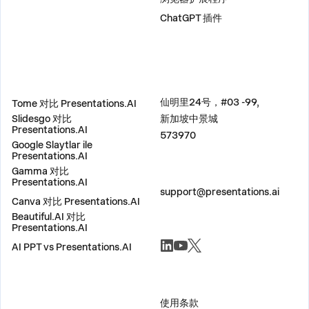
ChatGPT 插件
比较
地址
仙明里24号，#03 -99,
Tome 对比 Presentations.AI
Slidesgo 对比
新加坡中景城
Presentations.AI
573970
Google Slaytlar ile
Presentations.AI
Gamma 对比
联系我们
Presentations.AI
support@presentations.ai
Canva 对比 Presentations.AI
Beautiful.AI 对比
Presentations.AI
社交
AI PPT vs Presentations.AI
杂项
使用条款