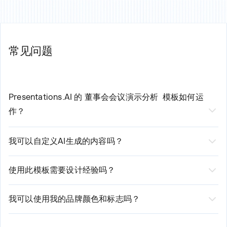
常见问题
Presentations.AI 的
董事会会议演示分析
模板如何运
作？
我们AI驱动的
董事会会议演示模板
通过三个简单步
我可以自定义AI生成的内容吗？
骤简化您的创建流程：
是的，当然可以！虽然我们的AI会生成专业品质的初始内
1. 选择模板并输入您的基本要求
容，但您仍拥有完全的控制权。您可以根据需要编辑文
2. 我们的AI分析您的输入并生成定制内容
使用此模板需要设计经验吗？
3. 使用我们直观的编辑器审阅、编辑和自定义生成的演示文稿
本、修改布局、调整样式，以及添加或删除部分。我们的
无需设计经验！我们由 AI 驱动的平台会自动处理设计元
平台既提供自动化建议，也支持手动自定义选项。
素。您只需专注于内容，我们确保其呈现专业且精美的效
我可以使用我的品牌颜色和标志吗？
果。我们的智能设计系统会根据您的内容进行调整，同时
是的！我们的模板支持全面的品牌定制。您可以轻松上传
保持品牌一致性。
您的标志、输入您的品牌颜色并应用您的字体。AI 将在整