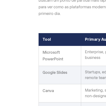
buscam um ponto de partida mais rá
para ver como as plataformas moderna
primeiro dia.
Tool
Primary A
Enterprise, 
Microsoft
business
PowerPoint
Startups, e
Google Slides
remote tea
Marketing, 
Canva
non-design