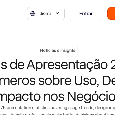
Entrar
Idioma
Notícias e insights
cas de Apresentação 
meros sobre Uso, Des
mpacto nos Negóci
 75 presentation statistics covering usage trends, design i
mes to help professionals make better decisions about how 