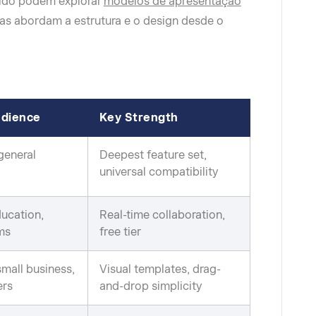
pido podem explorar
modelos de apresentação
s abordam a estrutura e o design desde o
udience
Key Strength
general
Deepest feature set,
universal compatibility
ducation,
Real-time collaboration,
ms
free tier
small business,
Visual templates, drag-
ers
and-drop simplicity