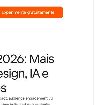
Experimente gratuitamente
2026: Mais
ign, IA e
os
mpact, audience engagement, AI
they build and deliver decks.