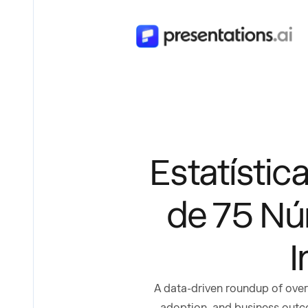
Estatísti
de 75 Nú
I
A data-driven roundup of over
adoption, and business outco