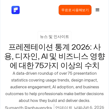
무료로 사용해보기
뉴스 및 인사이트
프레젠테이션 통계 2026: 사
용, 디자인, AI 및 비즈니스 영향
에 대한 75가지 이상의 수치
A data-driven roundup of over 75 presentation
statistics covering usage trends, design impact,
audience engagement, AI adoption, and business
outcomes to help professionals make better decisions
about how they build and deliver decks.
Jun 6, 2026
Sumanth Raghavendra
업데이트 날짜