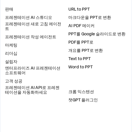
솔루션
도구
판매
URL to PPT
프레젠테이션 AI 스튜디오
마크다운을 PPT로 변환
프레젠테이션 새로 고침 에이전
AI PDF 메이커
트
PPT를 Google 슬라이드로 변환
프레젠테이션 작성 에이전트
PDF를 PPT로
마케팅
개요를 PPT로 변환
리더십
Text to PPT
설립자
Word to PPT
엔터프라이즈 AI 프레젠테이션
소프트웨어
고객 성공
플러그인
프레젠테이션 AI API로 프레젠
크롬 익스텐션
테이션을 자동화하세요
챗GPT 플러그인
비교
주소