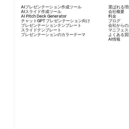
製品
会社
AIプレゼンテーション作成ツール
選ばれる理
AIスライド作成ツール
会社概要
AI Pitch Deck Generator
料金
チャットGPT プレゼンテーション向け
ブログ
プレゼンテーションテンプレート
会社からの
スライドテンプレート
マニフェス
プレゼンテーションのカラーテーマ
よくある質
AI情報
比較
住所