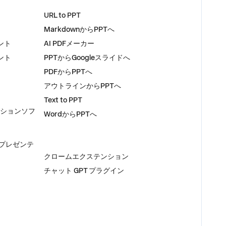
ツール
URL to PPT
MarkdownからPPTへ
ント
AI PDFメーカー
ント
PPTからGoogleスライドへ
PDFからPPTへ
アウトラインからPPTへ
Text to PPT
ーションソフ
WordからPPTへ
るプレゼンテ
プラグイン
クロームエクステンション
チャット GPT プラグイン