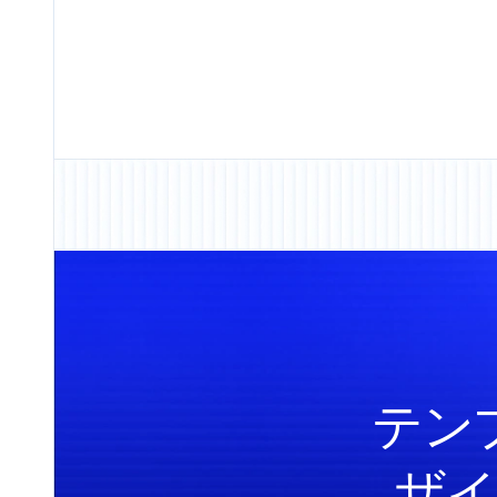
テン
ザイ