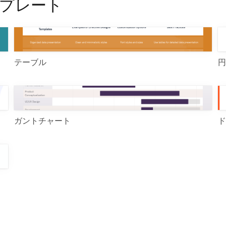
プレート
テーブル
円
ガントチャート
ド