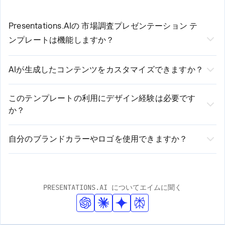
Presentations.AIの
市場調査プレゼンテーション
テ
ンプレートは機能しますか？
当社のAI搭載
市場調査プレゼンテーションテンプ
AIが生成したコンテンツをカスタマイズできますか？
レート
3つの簡単なステップで作成プロセスを効
はい、もちろんです！AIがプロ品質の初期コンテンツを
率化します。
作成しますが、お客様が完全にコントロールできます。
このテンプレートの利用にデザイン経験は必要です
1. テンプレートを選択し、基本的な要件を入力します
か？
必要に応じて、テキストの編集、レイアウトの変更、ス
2. 当社のAIが入力内容を分析し、カスタマイズされたコンテンツ
デザイン経験は不要です！弊社のAI搭載プラットフォー
を生成します
タイルの調整、セクションの追加や削除が可能です。当
3. 直感的なエディターで生成されたプレゼンテーションを確認、
ムがデザイン要素を自動的に処理します。お客様はコン
社のプラットフォームは、自動提案と手動カスタマイズ
自分のブランドカラーやロゴを使用できますか？
編集、カスタマイズします
テンツに集中するだけで、弊社がプロフェッショナルで
はい！弊社のテンプレートは、ブランドの完全なカスタ
の両方のオプションを提供します。
洗練された見た目を保証します。弊社のスマートデザイ
マイズに対応しています。ロゴのアップロード、ブラン
ンシステムは、ブランドの一貫性を保ちながら、お客様
ドカラーの入力、フォントの適用が簡単に行えます。AI
PRESENTATIONS.AI についてエイムに聞く
のコンテンツに適応します。
がこれらの要素をプレゼンテーション全体に自動的に組
み込み、プロフェッショナルなデザイン基準を維持しま
す。