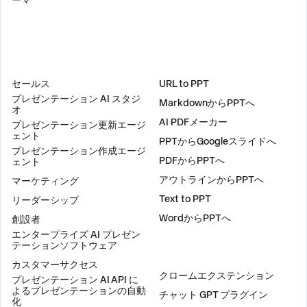
ーマ
ソリューション
ツール
セールス
URL to PPT
プレゼンテーション AI スタジ
MarkdownからPPTへ
オ
AI PDFメーカー
プレゼンテーション更新エージ
ェント
PPTからGoogleスライドへ
プレゼンテーション作成エージ
PDFからPPTへ
ェント
アウトラインからPPTへ
マーケティング
Text to PPT
リーダーシップ
WordからPPTへ
創設者
エンタープライズ AI プレゼン
テーションソフトウェア
プラグイン
カスタマーサクセス
クロームエクステンション
プレゼンテーション AI API に
よるプレゼンテーションの自動
チャット GPT プラグイン
化