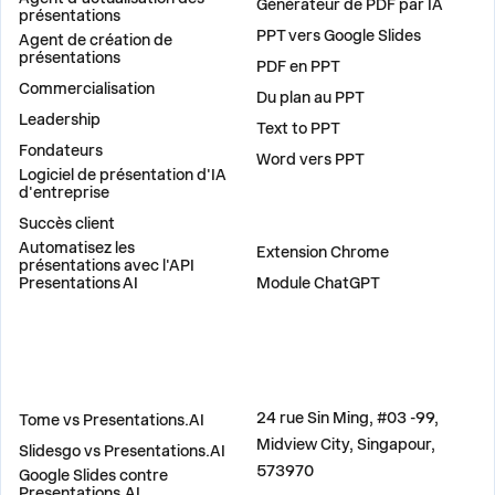
Générateur de PDF par IA
présentations
PPT vers Google Slides
Agent de création de
présentations
PDF en PPT
Commercialisation
Du plan au PPT
Leadership
Text to PPT
Fondateurs
Word vers PPT
Logiciel de présentation d'IA
d'entreprise
Succès client
PLUG-INS
Automatisez les
Extension Chrome
présentations avec l'API
Presentations AI
Module ChatGPT
COMPARER
ADRESSE
24 rue Sin Ming, #03 -99,
Tome vs Presentations.AI
Midview City, Singapour,
Slidesgo vs Presentations.AI
573970
Google Slides contre
Presentations.AI