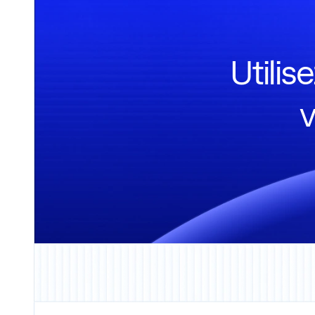
Utili
v