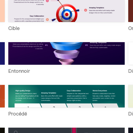
Cible
O
Entonnoir
D
Procédé
D