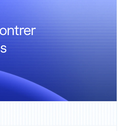
ontrer
ns