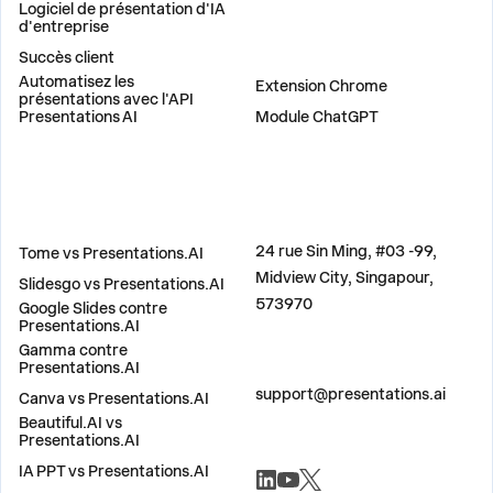
Logiciel de présentation d'IA
d'entreprise
Succès client
PLUG-INS
Automatisez les
Extension Chrome
présentations avec l'API
Presentations AI
Module ChatGPT
COMPARER
ADRESSE
24 rue Sin Ming, #03 -99,
Tome vs Presentations.AI
Midview City, Singapour,
Slidesgo vs Presentations.AI
573970
Google Slides contre
Presentations.AI
Gamma contre
Presentations.AI
CONTACTEZ-NOUS
support@presentations.ai
Canva vs Presentations.AI
Beautiful.AI vs
Presentations.AI
RÉSEAUX SOCIAUX
IA PPT vs Presentations.AI