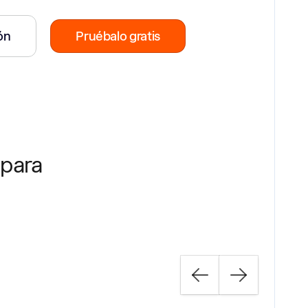
ión
Pruébalo gratis
 para