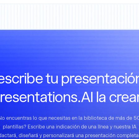
scribe tu presentació
resentations.AI la crea
No encuentras lo que necesitas en la biblioteca de más de 5
plantillas? Escribe una indicación de una línea y nuestra IA
dactará, diseñará y personalizará una presentación completa