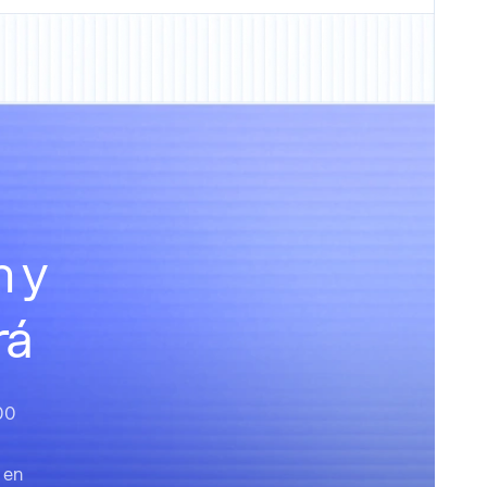
n y
rá
00
 en