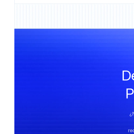
De
P
¿
re