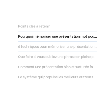
Points clés à retenir
Pourquoi mémoriser une présentation mot pour mot est généralement contre-productif
6 techniques pour mémoriser une présentation sans avoir l'air de lire un texte
Que faire si vous oubliez une phrase en pleine présentation
Comment une présentation bien structurée facilite la mémorisation
Le système qui propulse les meilleurs orateurs