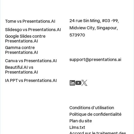
COMPARER
ADRESSE
24 rue Sin Ming, #03 -99,
Tome vs Presentations.AI
Midview City, Singapour,
Slidesgo vs Presentations.AI
573970
Google Slides contre
Presentations.AI
Gamma contre
Presentations.AI
CONTACTEZ-NOUS
support@presentations.ai
Canva vs Presentations.AI
Beautiful.AI vs
Presentations.AI
RÉSEAUX SOCIAUX
IA PPT vs Presentations.AI
DIVERS
Conditions d'utilisation
Politique de confidentialité
Plan du site
Llms.txt
Accord sur le traitement des