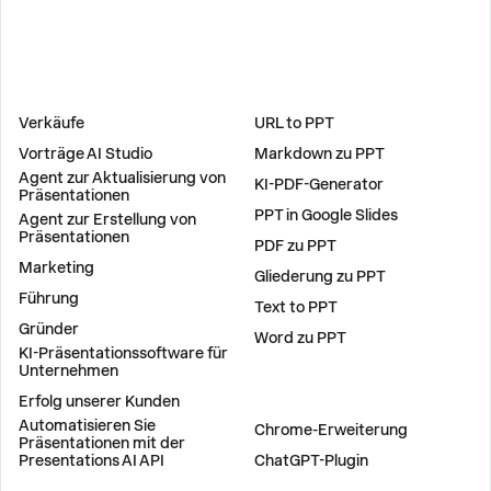
LÖSUNGEN
WERKZEUGE
Verkäufe
URL to PPT
Vorträge AI Studio
Markdown zu PPT
Agent zur Aktualisierung von
KI-PDF-Generator
Präsentationen
PPT in Google Slides
Agent zur Erstellung von
Präsentationen
PDF zu PPT
Marketing
Gliederung zu PPT
Führung
Text to PPT
Gründer
Word zu PPT
KI-Präsentationssoftware für
Unternehmen
Erfolg unserer Kunden
PLUG-INS
Automatisieren Sie
Chrome-Erweiterung
Präsentationen mit der
Presentations AI API
ChatGPT-Plugin