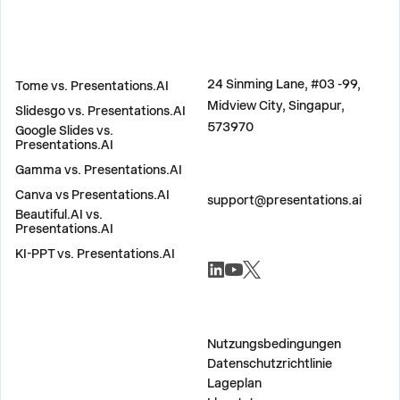
VERGLEICHEN
ADRESSE
24 Sinming Lane, #03 -99,
Tome vs. Presentations.AI
Midview City, Singapur,
Slidesgo vs. Presentations.AI
573970
Google Slides vs.
Presentations.AI
Gamma vs. Presentations.AI
KONTAKT
Canva vs Presentations.AI
support@presentations.ai
Beautiful.AI vs.
Presentations.AI
KI-PPT vs. Presentations.AI
SOZIALE NETZWERKE
SONSTIG
Nutzungsbedingungen
Datenschutzrichtlinie
Lageplan