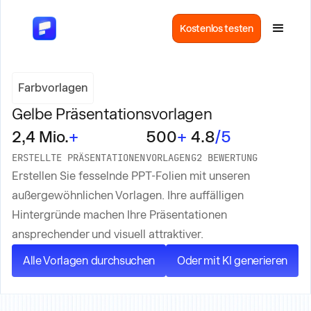
Kostenlos testen
Farbvorlagen
Gelbe Präsentationsvorlagen
2,4 Mio.
+
500
+
4.8
/5
ERSTELLTE PRÄSENTATIONEN
VORLAGEN
G2 BEWERTUNG
Erstellen Sie fesselnde PPT-Folien mit unseren
außergewöhnlichen Vorlagen. Ihre auffälligen
Hintergründe machen Ihre Präsentationen
ansprechender und visuell attraktiver.
Alle Vorlagen durchsuchen
Oder mit KI generieren