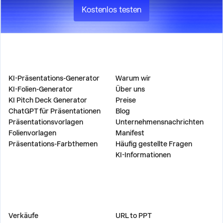
Kostenlos testen
PRODUKT
UNTERNEHMEN
KI-Präsentations-Generator
Warum wir
KI-Folien-Generator
Über uns
KI Pitch Deck Generator
Preise
ChatGPT für Präsentationen
Blog
Präsentationsvorlagen
Unternehmensnachrichten
Folienvorlagen
Manifest
Präsentations-Farbthemen
Häufig gestellte Fragen
KI-Informationen
LÖSUNGEN
WERKZEUGE
Verkäufe
URL to PPT