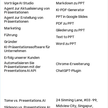
Vorträge AI Studio
Markdown zu PPT
Agent zur Aktualisierung von
KI-PDF-Generator
Präsentationen
PPT in Google Slides
Agent zur Erstellung von
Präsentationen
PDF zu PPT
Marketing
Gliederung zu PPT
Führung
Text to PPT
Gründer
Word zu PPT
KI-Präsentationssoftware für
Unternehmen
Erfolg unserer Kunden
PLUG-INS
Automatisieren Sie
Chrome-Erweiterung
Präsentationen mit der
Presentations AI API
ChatGPT-Plugin
VERGLEICHEN
ADRESSE
24 Sinming Lane, #03 -99,
Tome vs. Presentations.AI
Midview City, Singapur,
Slidesgo vs. Presentations.AI