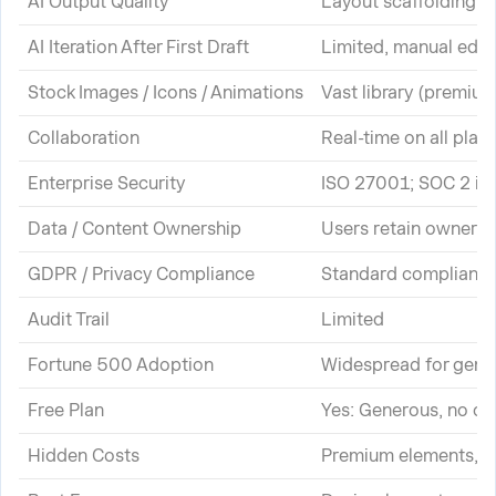
AI Output Quality
Layout scaffolding, n
AI Iteration After First Draft
Limited, manual edit
Stock Images / Icons / Animations
Vast library (premium
Collaboration
Real-time on all plan
Enterprise Security
ISO 27001; SOC 2 is 
Data / Content Ownership
Users retain ownersh
GDPR / Privacy Compliance
Standard complianc
Audit Trail
Limited
Fortune 500 Adoption
Widespread for gener
Free Plan
Yes: Generous, no ca
Hidden Costs
Premium elements, fo