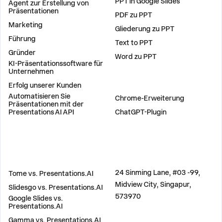
PPT in Google Slides
Agent zur Erstellung von
Präsentationen
PDF zu PPT
Marketing
Gliederung zu PPT
Führung
Text to PPT
Gründer
Word zu PPT
KI-Präsentationssoftware für
Unternehmen
Erfolg unserer Kunden
PLUG-INS
Automatisieren Sie
Chrome-Erweiterung
Präsentationen mit der
Presentations AI API
ChatGPT-Plugin
VERGLEICHEN
ADRESSE
24 Sinming Lane, #03 -99,
Tome vs. Presentations.AI
Midview City, Singapur,
Slidesgo vs. Presentations.AI
573970
Google Slides vs.
Presentations.AI
Gamma vs. Presentations.AI