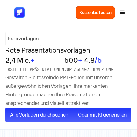
Kostenlos testen
Farbvorlagen
Rote Präsentationsvorlagen
2,4 Mio.
+
500
+
4.8
/5
ERSTELLTE PRÄSENTATIONEN
VORLAGEN
G2 BEWERTUNG
Gestalten Sie fesselnde PPT-Folien mit unseren
außergewöhnlichen Vorlagen. Ihre markanten
Hintergründe machen Ihre Präsentationen
ansprechender und visuell attraktiver.
Alle Vorlagen durchsuchen
Oder mit KI generieren