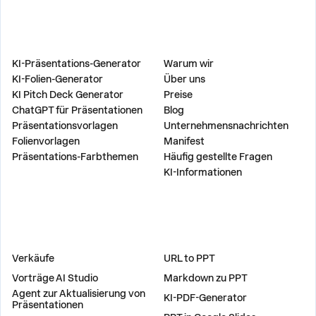
PRODUKT
UNTERNEHMEN
KI-Präsentations-Generator
Warum wir
KI-Folien-Generator
Über uns
KI Pitch Deck Generator
Preise
ChatGPT für Präsentationen
Blog
Präsentationsvorlagen
Unternehmensnachrichten
Folienvorlagen
Manifest
Präsentations-Farbthemen
Häufig gestellte Fragen
KI-Informationen
LÖSUNGEN
WERKZEUGE
Verkäufe
URL to PPT
Vorträge AI Studio
Markdown zu PPT
Agent zur Aktualisierung von
KI-PDF-Generator
Präsentationen