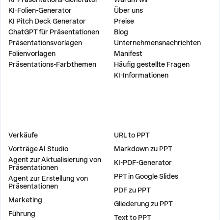
KI-Folien-Generator
Über uns
KI Pitch Deck Generator
Preise
ChatGPT für Präsentationen
Blog
Präsentationsvorlagen
Unternehmensnachrichten
Folienvorlagen
Manifest
Präsentations-Farbthemen
Häufig gestellte Fragen
KI-Informationen
LÖSUNGEN
WERKZEUGE
Verkäufe
URL to PPT
Vorträge AI Studio
Markdown zu PPT
Agent zur Aktualisierung von
KI-PDF-Generator
Präsentationen
PPT in Google Slides
Agent zur Erstellung von
Präsentationen
PDF zu PPT
Marketing
Gliederung zu PPT
Führung
Text to PPT