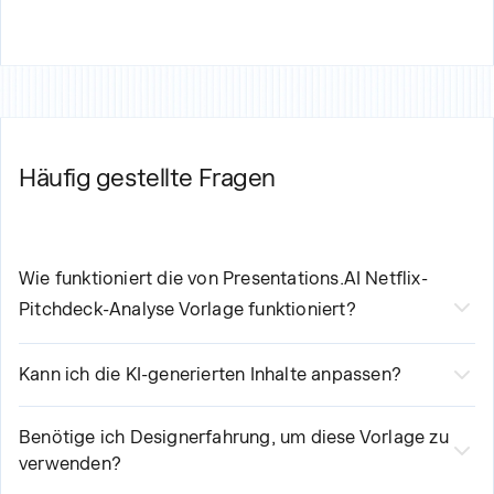
Häufig gestellte Fragen
Wie funktioniert die von Presentations.AI
Netflix-
Pitchdeck-Analyse
Vorlage funktioniert?
Unsere KI-gestützte
Vorlage für die Netflix-
Kann ich die KI-generierten Inhalte anpassen?
Pitchdeck-Analyse
optimiert Ihren
Ja, absolut! Obwohl unsere KI professionelle
Erstellungsprozess in drei einfachen Schritten:
Erstinhalte erstellt, behalten Sie die volle Kontrolle. Sie
Benötige ich Designerfahrung, um diese Vorlage zu
1. Wählen Sie die Vorlage aus und geben Sie Ihre
verwenden?
können Texte bearbeiten, Layouts ändern, Stile
grundlegenden Anforderungen ein
Keine Designerfahrung erforderlich! Unsere KI-