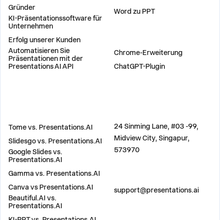
Gründer
Word zu PPT
KI-Präsentationssoftware für
Unternehmen
Erfolg unserer Kunden
PLUG-INS
Automatisieren Sie
Chrome-Erweiterung
Präsentationen mit der
Presentations AI API
ChatGPT-Plugin
VERGLEICHEN
ADRESSE
24 Sinming Lane, #03 -99,
Tome vs. Presentations.AI
Midview City, Singapur,
Slidesgo vs. Presentations.AI
573970
Google Slides vs.
Presentations.AI
Gamma vs. Presentations.AI
KONTAKT
Canva vs Presentations.AI
support@presentations.ai
Beautiful.AI vs.
Presentations.AI
KI-PPT vs. Presentations.AI
SOZIALE NETZWERKE