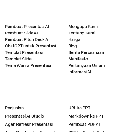
PRODUK
PERUSAHAAN
Pembuat Presentasi AI
Mengapa Kami
Pembuat Slide AI
Tentang Kami
Pembuat Pitch Deck AI
Harga
ChatGPT untuk Presentasi
Blog
Templat Presentasi
Berita Perusahaan
Templat Slide
Manifesto
Tema Warna Presentasi
Pertanyaan Umum
Informasi AI
SOLUSI
ALAT
Penjualan
URL ke PPT
Presentasi AI Studio
Markdown ke PPT
Agen Refresh Presentasi
Pembuat PDF AI