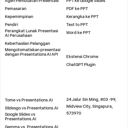
Agen Pembuatan Presentasi
PPT ke Google Slides
Pemasaran
PDF ke PPT
Kepemimpinan
Kerangka ke PPT
Pendiri
Text to PPT
Perangkat Lunak Presentasi
Word ke PPT
AI Perusahaan
Keberhasilan Pelanggan
Mengotomatiskan presentasi
PLUGIN
dengan Presentations AI API
Ekstensi Chrome
ChatGPT Plugin
BANDINGKAN
ALAMAT
24 Jalur Sin Ming, #03 -99,
Tome vs Presentations.AI
Midview City, Singapura,
Slidesgo vs Presentations.AI
573970
Google Slides vs
Presentations.AI
Gamma vs. Presentations.AI