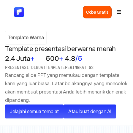
Coba Gratis
Template Warna
Template presentasi berwarna merah
2.4 Juta
+
500
+
4.8
/5
PRESENTASI DIBUAT
TEMPLATE
PERINGKAT G2
Rancang slide PPT yang memukau dengan template
kami yang luar biasa. Latar belakangnya yang mencolok
akan membuat presentasi Anda lebih menarik dan enak
dipandang.
Jelajahi semua templat
Atau buat dengan AI