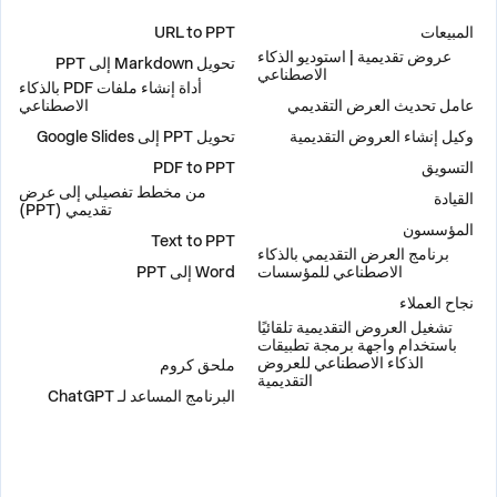
حلول
أدوات
المبيعات
URL to PPT
عروض تقديمية | استوديو الذكاء
تحويل Markdown إلى PPT
الاصطناعي
أداة إنشاء ملفات PDF بالذكاء
عامل تحديث العرض التقديمي
الاصطناعي
وكيل إنشاء العروض التقديمية
تحويل PPT إلى Google Slides
التسويق
PDF to PPT
من مخطط تفصيلي إلى عرض
القيادة
تقديمي (PPT)
المؤسسون
Text to PPT
برنامج العرض التقديمي بالذكاء
الاصطناعي للمؤسسات
Word إلى PPT
نجاح العملاء
تشغيل العروض التقديمية تلقائيًا
إضافات
باستخدام واجهة برمجة تطبيقات
الذكاء الاصطناعي للعروض
ملحق كروم
التقديمية
البرنامج المساعد لـ ChatGPT