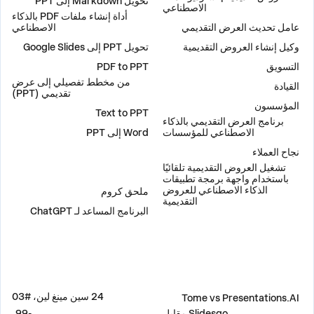
تحويل Markdown إلى PPT
الاصطناعي
أداة إنشاء ملفات PDF بالذكاء
عامل تحديث العرض التقديمي
الاصطناعي
وكيل إنشاء العروض التقديمية
تحويل PPT إلى Google Slides
التسويق
PDF to PPT
من مخطط تفصيلي إلى عرض
القيادة
تقديمي (PPT)
المؤسسون
Text to PPT
برنامج العرض التقديمي بالذكاء
الاصطناعي للمؤسسات
Word إلى PPT
نجاح العملاء
تشغيل العروض التقديمية تلقائيًا
إضافات
باستخدام واجهة برمجة تطبيقات
الذكاء الاصطناعي للعروض
ملحق كروم
التقديمية
البرنامج المساعد لـ ChatGPT
مقارنة
العنوان
24 سين مينغ لين، #03
Tome vs Presentations.AI
Slidesgo مقابل
-99،