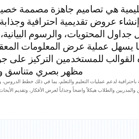
عليمية هي تصاميم جاهزة مصممة خصيص
شاء عروض تقديمية احترافية وجذابة. ت
 جداول المحتويات، والرسوم البيانية
سهل عملية عرض المعلومات المعقدة 
ه القوالب للمستخدمين التركيز على ج
مظهر بصري متناسق واح
باحترافية لدعم عمليات التعليم والتعلم، بما في ذلك خطط الدروس، وا
ن والمدربين والطلاب هيكلاً واضحاً وجذاباً لعرض الأفكار، وتقديم الأب