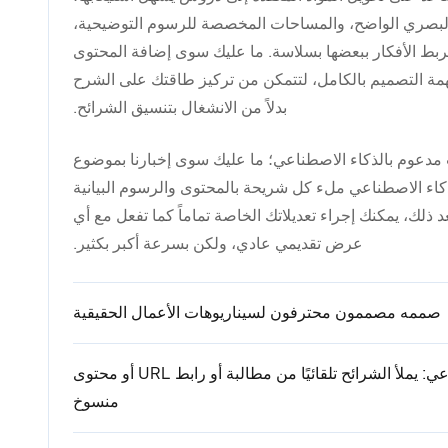
لبصري الواضح، والمساحات المخصصة للرسوم التوضيحية،
بط الأفكار ببعضها بسلاسة. ما عليك سوى إضافة المحتوى
مة التصميم بالكامل، لتتمكن من تركيز طاقتك على الشرح
بدلاً من الانشغال بتنسيق الشرائح.
تنا أكثر من 500 قالب مدعوم بالذكاء الاصطناعي؛ ما عليك سوى إخبارنا بموضوع
اء الاصطناعي ملء كل شريحة بالمحتوى والرسوم البيانية
عد ذلك، يمكنك إجراء تعديلاتك الخاصة تماماً كما تفعل مع أي
عرض تقديمي عادي، ولكن بسرعة أكبر بكثير.
صممه مصممون محترفون لسيناريوهات الأعمال الحقيقية
مدعوم بالذكاء الاصطناعي: يملأ الشرائح تلقائيًا من مطالبة أو رابط URL أو محتوى
منسوخ