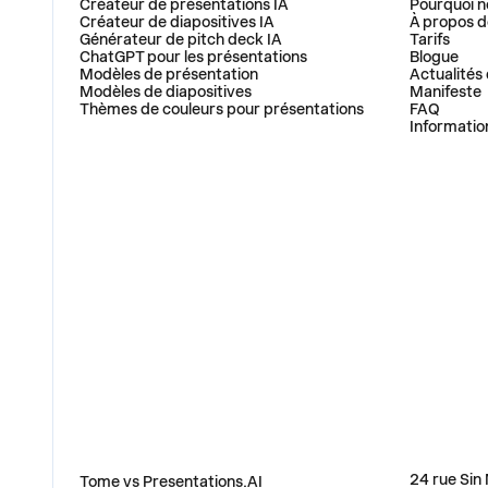
Créateur de présentations IA
Pourquoi n
Créateur de diapositives IA
À propos d
Générateur de pitch deck IA
Tarifs
ChatGPT pour les présentations
Blogue
Modèles de présentation
Actualités 
Modèles de diapositives
Manifeste
Thèmes de couleurs pour présentations
FAQ
Informatio
COMPARER
ADRESSE
24 rue Sin
Tome vs Presentations.AI