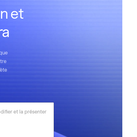
n et
ra
èque
tre
ète