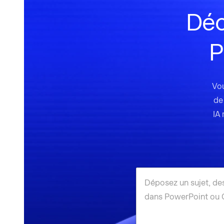
Déc
P
Vou
de
IA